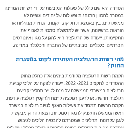
הסדרה היא שם כולל של פעולות הנקבעות על ידי רשויות המדינה
במטרה להכווין התנהגות ופעולות של יחידים וגופים לא
ממשלתיים, בין באמצעות חקיקה, תקנות, הנחיות מנהליות או
הוראות ברשיונות, אשר יש לממשלה סמכויות לאכוף את
התקיימותן. ייעודה של הרגולציה היא להגן על מגוון אינטרסים
חברתיים, כלכליים וסביבתיים של החברה והכלכלה במדינה.
מהי רשות הרגולציה העתידה לקום במסגרת
החוק?
הקמת רשות הרגולציה מקודמת בימים אלה כחלק מחוק
ההסדרים לתקציב 2021- 2022. ייעודה לפקח על הליכי קביעת
הרגולציה במשרדי הממשלה על מנת לטייב תהליכי קביעת
רגולציה חדשה, או לרענן רגולציה קיימת ולהקטין רגולציה עודפת.
הקמת הרשות תמסד את פעילות האגף לטיוב רגולציה במשרד
ראש הממשלה ותעניק לו מגוון סמכויות. הצעת החוק מבקשת
לעגן עקרונות ותהליכים שמטרתם להבטיח הליכים לגיבוש
אסדרה מיטבית הכוללים בחינת חלופות ושקילת מכלול שיקולים,