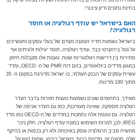
בחינת נתונים ודיון ציבורי.
האם בישראל יש עודף רגולציה או חוסר
רגולציה?
בישראל נשמעת תדיר הטענה מצדם של בעלי עסקים ותעשיינים
על נטל בירוקרטי כבד, עודף רגולציה, חוסר יעילות ולעיתים אף
סתירות בין דרישות רגולטוריות שנות. טענות אלו מקבלות חיזוק
במגוון מדדים בינלאומיים, בהם דוח PMR של ה- OECD, ומדד
עשיית עסקים של הבנק העולמי, בו ישראל מדורגת במקום ה- 35
מתוך 190 מדינות.
מאידך, בתחומים שונים נשמעות טענות חוזרות בדבר העדר
רגולציה מספקת, שאינה מעודכנת, כמו גם העדר אכיפה של
רגולציה. גם טענות אלה נתמכות במדדים של ה-OECD כמו מדד
IREG. לכן, למרות השימוש במונח עודף רגולציה, חלק ניכר
מהשיח סביב הרגולציה עוסק באיכותה ולא רק בכמות או בהיקף
שלה. מטעם זה, מדינות רבות, וישראל ביניהן, שמות דגש על